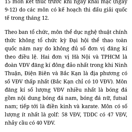
15 môn kết thúc trước khi ngày khai mạc (ngày
9-12) do các môn có kế hoạch thi đấu giải quốc
tế trong tháng 12.
Theo ban tổ chức, môn thể dục nghệ thuật chính
thức không tổ chức kỳ Đại hội thể thao toàn
quốc năm nay do không đủ số đơn vị đăng kí
theo điều lệ. Hai đơn vị Hà Nội và TPHCM là
đoàn VĐV đăng kí đông đảo nhất trong khi Ninh
Thuận, Điện Biên và Bắc Kạn là địa phương có
số VĐV thấp nhất (Bắc Kạn chỉ có 10 VĐV). Môn
đăng kí số lượng VĐV nhiều nhất là bóng đá
gồm nội dung bóng đá nam, bóng đá nữ, futsal
nam; tiếp tới là điền kinh và karate. Môn có số
lượng ít nhất là golf: 58 VĐV, TDDC có 47 VĐV,
nhảy cầu có 40 VĐV.