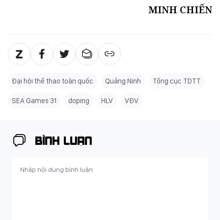
MINH CHIẾN
Đại hội thể thao toàn quốc
Quảng Ninh
Tổng cục TDTT
SEA Games 31
doping
HLV
VĐV
BÌNH LUẬN