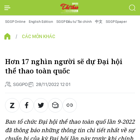
SGGP Online
English Edition
SGGP Đầu tư Tài chính
中文
SGGP Epaper
CÁC MÔN KHÁC
Hơn 17 nghìn người sẽ dự Đại hội
thể thao toàn quốc
SGGPO
28/11/2022 12:01
Ban tổ chức Đại hội thể thao toàn quố lần 9-2022
đã thông báo những thông tin chi tiết nhất về sự
chuẩn bị của kỳ Đại hội lần này trước khi chính