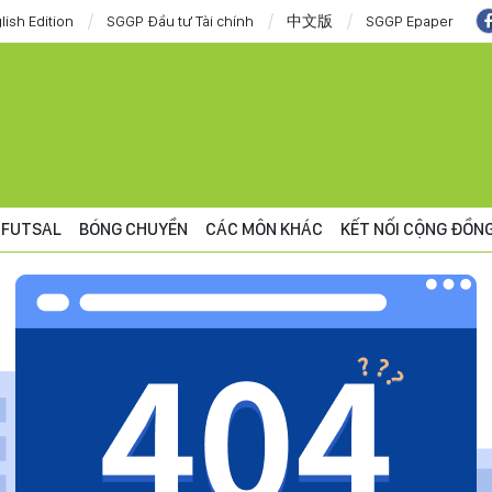
lish Edition
SGGP Đầu tư Tài chính
中文版
SGGP Epaper
FUTSAL
BÓNG CHUYỀN
CÁC MÔN KHÁC
KẾT NỐI CỘNG ĐỒN