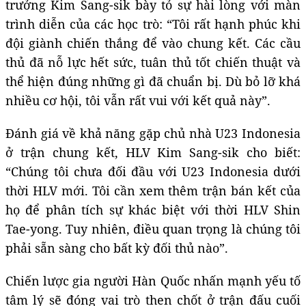
trưởng Kim Sang-sik bày tỏ sự hài lòng với màn
trình diễn của các học trò: “Tôi rất hạnh phúc khi
đội giành chiến thắng để vào chung kết. Các cầu
thủ đã nỗ lực hết sức, tuân thủ tốt chiến thuật và
thể hiện đúng những gì đã chuẩn bị. Dù bỏ lỡ khá
nhiều cơ hội, tôi vẫn rất vui với kết quả này”.
Đánh giá về khả năng gặp chủ nhà U23 Indonesia
ở trận chung kết, HLV Kim Sang-sik cho biết:
“Chúng tôi chưa đối đầu với U23 Indonesia dưới
thời HLV mới. Tôi cần xem thêm trận bán kết của
họ để phân tích sự khác biệt với thời HLV Shin
Tae-yong. Tuy nhiên, điều quan trọng là chúng tôi
phải sẵn sàng cho bất kỳ đối thủ nào”.
Chiến lược gia người Hàn Quốc nhấn mạnh yếu tố
tâm lý sẽ đóng vai trò then chốt ở trận đấu cuối