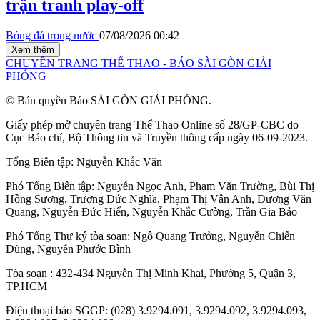
trận tranh play-off
Bóng đá trong nước
07/08/2026 00:42
Xem thêm
CHUYÊN TRANG THỂ THAO - BÁO SÀI GÒN GIẢI
PHÓNG
© Bản quyền Báo SÀI GÒN GIẢI PHÓNG.
Giấy phép mở chuyên trang Thể Thao Online số 28/GP-CBC do
Cục Báo chí, Bộ Thông tin và Truyền thông cấp ngày 06-09-2023.
Tổng Biên tập:
Nguyễn Khắc Văn
Phó Tổng Biên tập:
Nguyễn Ngọc Anh
,
Phạm Văn Trường
,
Bùi Thị
Hồng Sương
,
Trương Đức Nghĩa
,
Phạm Thị Vân Anh
,
Dương Văn
Quang
,
Nguyễn Đức Hiển
,
Nguyễn Khắc Cường
,
Trần Gia Bảo
Phó Tổng Thư ký tòa soạn:
Ngô Quang Trưởng
,
Nguyễn Chiến
Dũng
,
Nguyễn Phước Bình
Tòa soạn : 432-434 Nguyễn Thị Minh Khai, Phường 5, Quận 3,
TP.HCM
Điện thoại báo SGGP: (028) 3.9294.091, 3.9294.092, 3.9294.093,