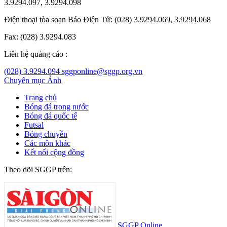
3.9294.097, 3.9294.098
Điện thoại tòa soạn Báo Điện Tử: (028) 3.9294.069, 3.9294.068
Fax: (028) 3.9294.083
Liên hệ quảng cáo :
(028) 3.9294.094
sggponline@sggp.org.vn
Chuyên mục
Ảnh
Trang chủ
Bóng đá trong nước
Bóng đá quốc tế
Futsal
Bóng chuyền
Các môn khác
Kết nối cộng đồng
Theo dõi SGGP trên:
SGGP Online