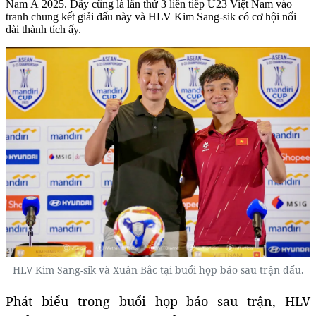
Nam Á 2025. Đây cũng là lần thứ 3 liên tiếp U23 Việt Nam vào
tranh chung kết giải đấu này và HLV Kim Sang-sik có cơ hội nối
dài thành tích ấy.
HLV Kim Sang-sik và Xuân Bắc tại buổi họp báo sau trận đấu.
Phát biểu trong buổi họp báo sau trận, HLV