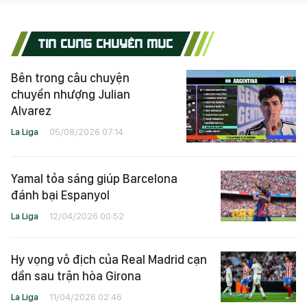
TIN CÙNG CHUYÊN MỤC
Bên trong câu chuyện
chuyển nhượng Julian
Alvarez
La Liga
05/08/2026 07:14
Yamal tỏa sáng giúp Barcelona
đánh bại Espanyol
La Liga
12/04/2026 00:52
Hy vọng vô địch của Real Madrid cạn
dần sau trận hòa Girona
La Liga
11/04/2026 02:46