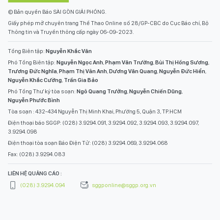
© Bản quyền Báo SÀI GÒN GIẢI PHÓNG.
Giấy phép mở chuyên trang Thể Thao Online số 28/GP-CBC do Cục Báo chí, Bộ
Thông tin và Truyền thông cấp ngày 06-09-2023.
Tổng Biên tập:
Nguyễn Khắc Văn
Phó Tổng Biên tập:
Nguyễn Ngọc Anh
,
Phạm Văn Trường
,
Bùi Thị Hồng Sương
,
Trương Đức Nghĩa
,
Phạm Thị Vân Anh
,
Dương Văn Quang
,
Nguyễn Đức Hiển
,
Nguyễn Khắc Cường
,
Trần Gia Bảo
Phó Tổng Thư ký tòa soạn:
Ngô Quang Trưởng
,
Nguyễn Chiến Dũng
,
Nguyễn Phước Bình
Tòa soạn : 432-434 Nguyễn Thị Minh Khai, Phường 5, Quận 3, TP.HCM
Điện thoại báo SGGP: (028) 3.9294.091, 3.9294.092, 3.9294.093, 3.9294.097,
3.9294.098
Điện thoại tòa soạn Báo Điện Tử: (028) 3.9294.069, 3.9294.068
Fax: (028) 3.9294.083
LIÊN HỆ QUẢNG CÁO :
(028) 3.9294.094
sggponline@sggp.org.vn