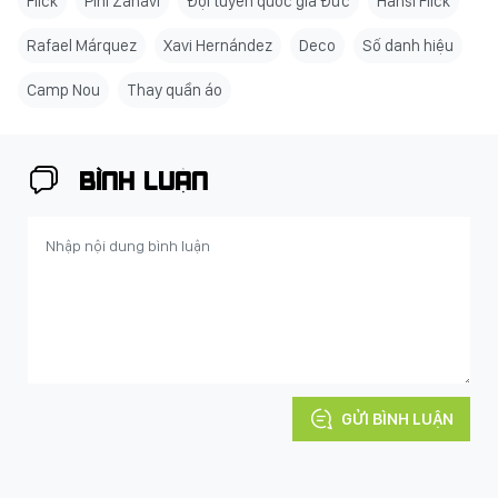
Flick
Pini Zahavi
Đội tuyển quốc gia Đức
Hansi Flick
Rafael Márquez
Xavi Hernández
Deco
Số danh hiệu
Camp Nou
Thay quần áo
BÌNH LUẬN
GỬI BÌNH LUẬN