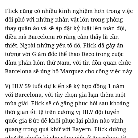
Flick cũng có nhiều kinh nghiệm hơn trong việc
đối phó với những nhân vật lớn trong phòng
thay quần áo và sẽ áp đặt kỷ luật lên toàn đội,
điều mà Barcelona rõ ràng cảm thấy là cần
thiết. Ngoài những yếu tố đó, Flick đã gây ấn
tượng với Giám đốc thể thao Deco trong cuộc
đàm phán hôm thứ Năm, với tin đồn quan chức
Barcelona sẽ ủng hộ Marquez cho công việc này.
Vị HLV 59 tuổi dự kiến ​​sẽ ký hợp đồng 1 năm
với Barcelona, ​​​​với tùy chọn gia hạn thêm một
mùa giải. Flick sẽ cố gắng phục hồi sau khoảng
thời gian tồi tệ trên cương vị HLV đội tuyển
quốc gia Đức để khôi phục lại phần nào vinh
quang trong quá khứ với Bayern. Flick dường
như đã chuẩn bị cho công việc ở Barcelona từ