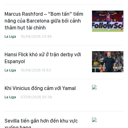
Marcus Rashford – “Bom tấn” tiềm
năng của Barcelona giữa bối cảnh
thâm hụt tài chính
La Liga
10/04/2026 23:46
Hansi Flick khó xử ở trận derby với
Espanyol
La Liga
10/04/2026 10:53
Khi Vinicius đồng cảm với Yamal
La Liga
07/04/2026 00:39
Sevilla tiến gần hơn đến khu vực
xuống hạng