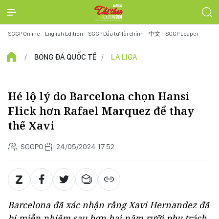
SGGP Online
English Edition
SGGP Đầu tư Tài chính
中文
SGGP Epaper
BÓNG ĐÁ QUỐC TẾ
LA LIGA
Hé lộ lý do Barcelona chọn Hansi
Flick hơn Rafael Marquez để thay
thế Xavi
SGGPO
24/05/2024 17:52
Barcelona đã xác nhận rằng Xavi Hernandez đã
bị miễn nhiệm sau hơn hai năm rưỡi phụ trách