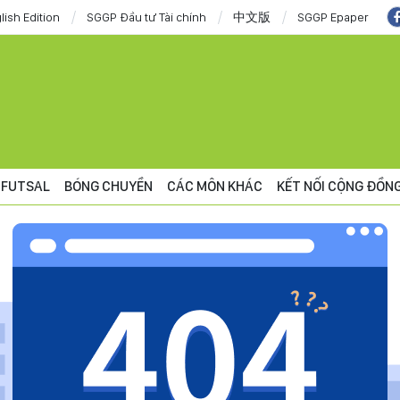
lish Edition
SGGP Đầu tư Tài chính
中文版
SGGP Epaper
FUTSAL
BÓNG CHUYỀN
CÁC MÔN KHÁC
KẾT NỐI CỘNG ĐỒN