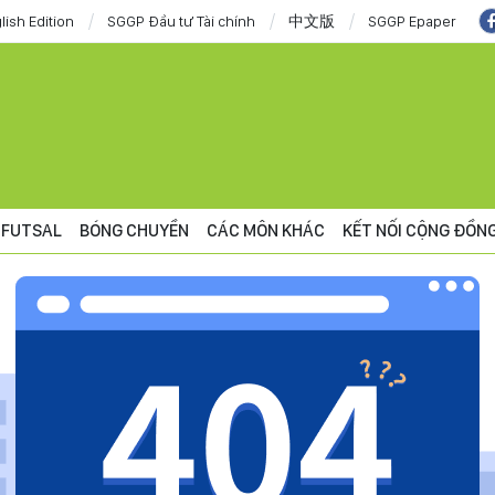
lish Edition
SGGP Đầu tư Tài chính
中文版
SGGP Epaper
FUTSAL
BÓNG CHUYỀN
CÁC MÔN KHÁC
KẾT NỐI CỘNG ĐỒN