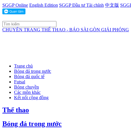
SGGP Online
English Edition
SGGP Đầu tư Tài chính
中文版
SGGP
CHUYÊN TRANG THỂ THAO - BÁO SÀI GÒN GIẢI PHÓNG
Trang chủ
Bóng đá trong nước
Bóng đá quốc tế
Futsal
Bóng chuyền
Các môn khác
Kết nối cộng đồng
Thể thao
Bóng đá trong nước