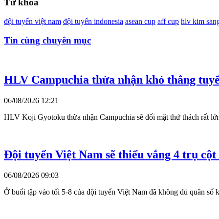
Từ khóa
đội tuyển việt nam
đội tuyển indonesia
asean cup
aff cup
hlv kim sang
Tin cùng chuyên mục
HLV Campuchia thừa nhận khó thắng tuyển
06/08/2026 12:21
HLV Koji Gyotoku thừa nhận Campuchia sẽ đối mặt thử thách rất lớn
Đội tuyển Việt Nam sẽ thiếu vắng 4 trụ cộ
06/08/2026 09:03
Ở buổi tập vào tối 5-8 của đội tuyển Việt Nam đã không đủ quân số kh