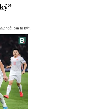
 kỷ”
ư “đôi bạn tri kỷ”.