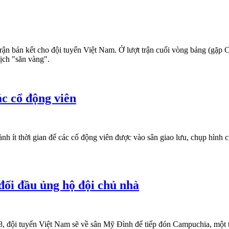
rận bán kết cho đội tuyển Việt Nam. Ở lượt trận cuối vòng bảng (gặp 
dịch "săn vàng".
c cổ động viên
h ít thời gian để các cổ động viên được vào sân giao lưu, chụp hình cù
đối đầu ủng hộ đội chủ nhà
, đội tuyển Việt Nam sẽ về sân Mỹ Đình để tiếp đón Campuchia, một t