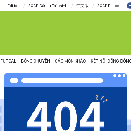
lish Edition
SGGP Đầu tư Tài chính
中文版
SGGP Epaper
FUTSAL
BÓNG CHUYỀN
CÁC MÔN KHÁC
KẾT NỐI CỘNG ĐỒN