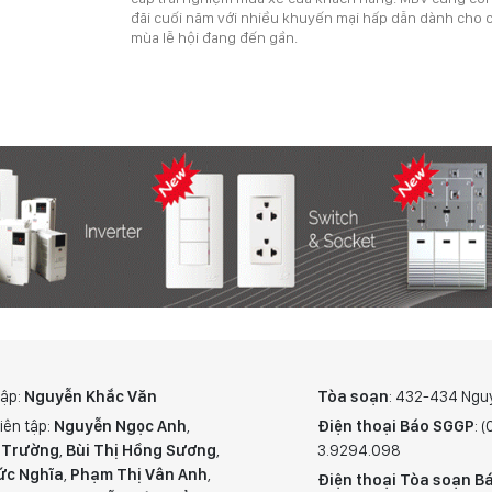
đãi cuối năm với nhiều khuyến mại hấp dẫn dành cho 
mùa lễ hội đang đến gần.
tập:
Nguyễn Khắc Văn
Tòa soạn
: 432-434 Ngu
iên tập:
Nguyễn Ngọc Anh
,
Điện thoại Báo SGGP
: 
 Trường
,
Bùi Thị Hồng Sương
,
3.9294.098
ức Nghĩa
,
Phạm Thị Vân Anh
,
Điện thoại Tòa soạn Bá