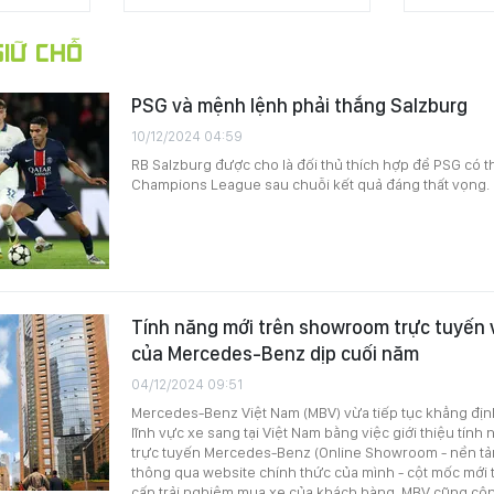
IỮ CHỖ
PSG và mệnh lệnh phải thắng Salzburg
10/12/2024 04:59
RB Salzburg được cho là đối thủ thích hợp để PSG có thể
Champions League sau chuỗi kết quả đáng thất vọng.
Tính năng mới trên showroom trực tuyến v
của Mercedes-Benz dịp cuối năm
04/12/2024 09:51
Mercedes-Benz Việt Nam (MBV) vừa tiếp tục khẳng định
lĩnh vực xe sang tại Việt Nam bằng việc giới thiệu tín
trực tuyến Mercedes-Benz (Online Showroom - nền tả
thông qua website chính thức của mình - cột mốc mới 
cấp trải nghiệm mua xe của khách hàng. MBV cũng cô