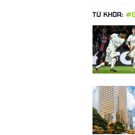
TỪ KHÓA:
#G