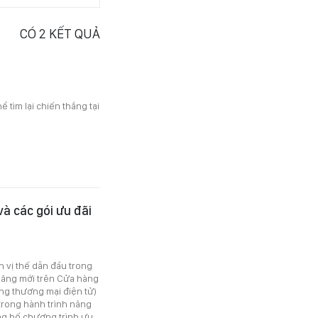
CÓ
2
KẾT QUẢ
 tìm lại chiến thắng tại
à các gói ưu đãi
 vị thế dẫn đầu trong
h năng mới trên Cửa hàng
ng thương mại điện tử)
trong hành trình nâng
ng bố chương trình ưu