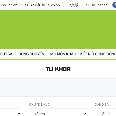
lish Edition
SGGP Đầu tư Tài chính
中文版
SGGP Epaper
FUTSAL
BÓNG CHUYỀN
CÁC MÔN KHÁC
KẾT NỐI CỘNG ĐỒN
TỪ KHÓA
CHUYÊN MỤC
DẠNG BÀI