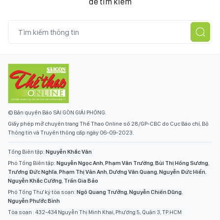
để tìm kiếm
© Bản quyền Báo SÀI GÒN GIẢI PHÓNG.
Giấy phép mở chuyên trang Thể Thao Online số 28/GP-CBC do Cục Báo chí, Bộ
Thông tin và Truyền thông cấp ngày 06-09-2023.
Tổng Biên tập:
Nguyễn Khắc Văn
Phó Tổng Biên tập:
Nguyễn Ngọc Anh
,
Phạm Văn Trường
,
Bùi Thị Hồng Sương
,
Trương Đức Nghĩa
,
Phạm Thị Vân Anh
,
Dương Văn Quang
,
Nguyễn Đức Hiển
,
Nguyễn Khắc Cường
,
Trần Gia Bảo
Phó Tổng Thư ký tòa soạn:
Ngô Quang Trưởng
,
Nguyễn Chiến Dũng
,
Nguyễn Phước Bình
Tòa soạn : 432-434 Nguyễn Thị Minh Khai, Phường 5, Quận 3, TP.HCM