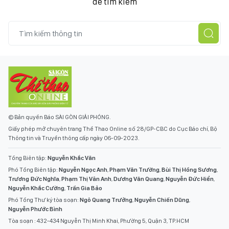
để tìm kiếm
© Bản quyền Báo SÀI GÒN GIẢI PHÓNG.
Giấy phép mở chuyên trang Thể Thao Online số 28/GP-CBC do Cục Báo chí, Bộ
Thông tin và Truyền thông cấp ngày 06-09-2023.
Tổng Biên tập:
Nguyễn Khắc Văn
Phó Tổng Biên tập:
Nguyễn Ngọc Anh
,
Phạm Văn Trường
,
Bùi Thị Hồng Sương
,
Trương Đức Nghĩa
,
Phạm Thị Vân Anh
,
Dương Văn Quang
,
Nguyễn Đức Hiển
,
Nguyễn Khắc Cường
,
Trần Gia Bảo
Phó Tổng Thư ký tòa soạn:
Ngô Quang Trưởng
,
Nguyễn Chiến Dũng
,
Nguyễn Phước Bình
Tòa soạn : 432-434 Nguyễn Thị Minh Khai, Phường 5, Quận 3, TP.HCM