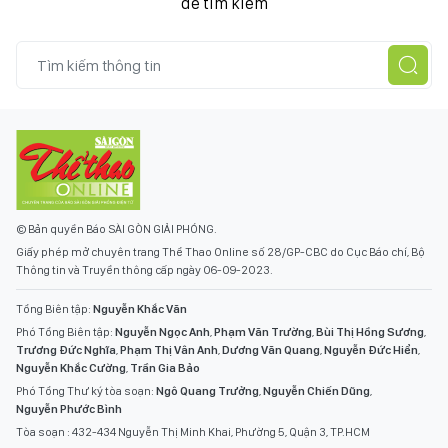
để tìm kiếm
© Bản quyền Báo SÀI GÒN GIẢI PHÓNG.
Giấy phép mở chuyên trang Thể Thao Online số 28/GP-CBC do Cục Báo chí, Bộ
Thông tin và Truyền thông cấp ngày 06-09-2023.
Tổng Biên tập:
Nguyễn Khắc Văn
Phó Tổng Biên tập:
Nguyễn Ngọc Anh
,
Phạm Văn Trường
,
Bùi Thị Hồng Sương
,
Trương Đức Nghĩa
,
Phạm Thị Vân Anh
,
Dương Văn Quang
,
Nguyễn Đức Hiển
,
Nguyễn Khắc Cường
,
Trần Gia Bảo
Phó Tổng Thư ký tòa soạn:
Ngô Quang Trưởng
,
Nguyễn Chiến Dũng
,
Nguyễn Phước Bình
Tòa soạn : 432-434 Nguyễn Thị Minh Khai, Phường 5, Quận 3, TP.HCM