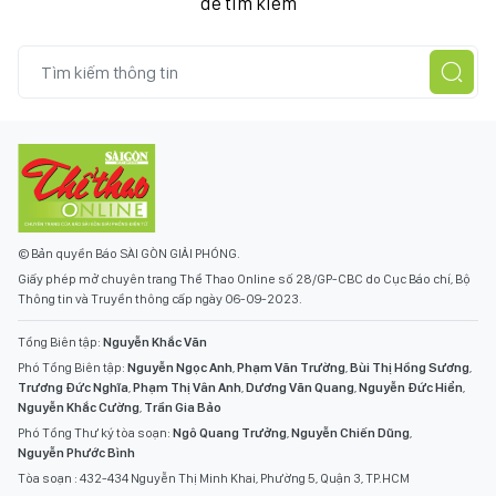
để tìm kiếm
© Bản quyền Báo SÀI GÒN GIẢI PHÓNG.
Giấy phép mở chuyên trang Thể Thao Online số 28/GP-CBC do Cục Báo chí, Bộ
Thông tin và Truyền thông cấp ngày 06-09-2023.
Tổng Biên tập:
Nguyễn Khắc Văn
Phó Tổng Biên tập:
Nguyễn Ngọc Anh
,
Phạm Văn Trường
,
Bùi Thị Hồng Sương
,
Trương Đức Nghĩa
,
Phạm Thị Vân Anh
,
Dương Văn Quang
,
Nguyễn Đức Hiển
,
Nguyễn Khắc Cường
,
Trần Gia Bảo
Phó Tổng Thư ký tòa soạn:
Ngô Quang Trưởng
,
Nguyễn Chiến Dũng
,
Nguyễn Phước Bình
Tòa soạn : 432-434 Nguyễn Thị Minh Khai, Phường 5, Quận 3, TP.HCM