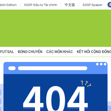
lish Edition
SGGP Đầu tư Tài chính
中文版
SGGP Epaper
FUTSAL
BÓNG CHUYỀN
CÁC MÔN KHÁC
KẾT NỐI CỘNG ĐỒN