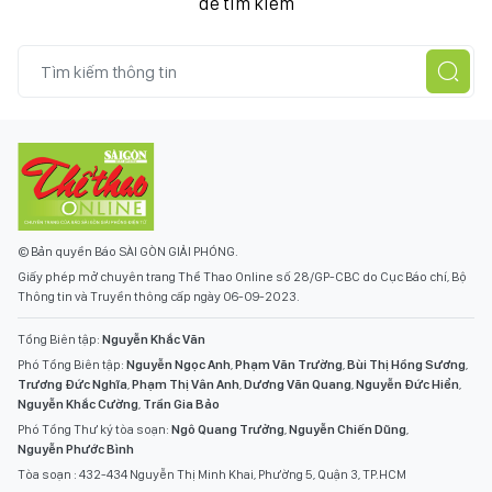
để tìm kiếm
© Bản quyền Báo SÀI GÒN GIẢI PHÓNG.
Giấy phép mở chuyên trang Thể Thao Online số 28/GP-CBC do Cục Báo chí, Bộ
Thông tin và Truyền thông cấp ngày 06-09-2023.
Tổng Biên tập:
Nguyễn Khắc Văn
Phó Tổng Biên tập:
Nguyễn Ngọc Anh
,
Phạm Văn Trường
,
Bùi Thị Hồng Sương
,
Trương Đức Nghĩa
,
Phạm Thị Vân Anh
,
Dương Văn Quang
,
Nguyễn Đức Hiển
,
Nguyễn Khắc Cường
,
Trần Gia Bảo
Phó Tổng Thư ký tòa soạn:
Ngô Quang Trưởng
,
Nguyễn Chiến Dũng
,
Nguyễn Phước Bình
Tòa soạn : 432-434 Nguyễn Thị Minh Khai, Phường 5, Quận 3, TP.HCM