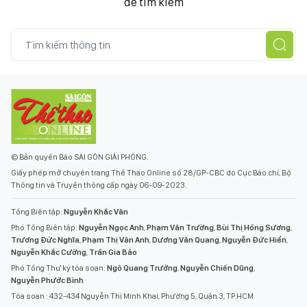
để tìm kiếm
© Bản quyền Báo SÀI GÒN GIẢI PHÓNG.
Giấy phép mở chuyên trang Thể Thao Online số 28/GP-CBC do Cục Báo chí, Bộ
Thông tin và Truyền thông cấp ngày 06-09-2023.
Tổng Biên tập:
Nguyễn Khắc Văn
Phó Tổng Biên tập:
Nguyễn Ngọc Anh
,
Phạm Văn Trường
,
Bùi Thị Hồng Sương
,
Trương Đức Nghĩa
,
Phạm Thị Vân Anh
,
Dương Văn Quang
,
Nguyễn Đức Hiển
,
Nguyễn Khắc Cường
,
Trần Gia Bảo
Phó Tổng Thư ký tòa soạn:
Ngô Quang Trưởng
,
Nguyễn Chiến Dũng
,
Nguyễn Phước Bình
Tòa soạn : 432-434 Nguyễn Thị Minh Khai, Phường 5, Quận 3, TP.HCM