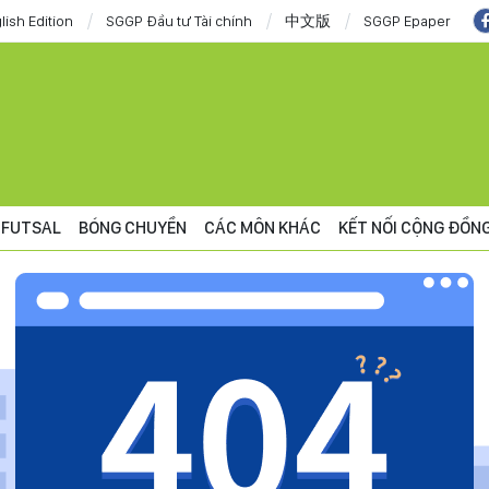
lish Edition
SGGP Đầu tư Tài chính
中文版
SGGP Epaper
FUTSAL
BÓNG CHUYỀN
CÁC MÔN KHÁC
KẾT NỐI CỘNG ĐỒN