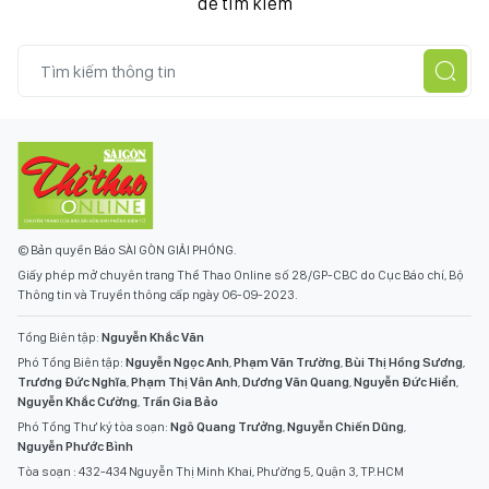
để tìm kiếm
© Bản quyền Báo SÀI GÒN GIẢI PHÓNG.
Giấy phép mở chuyên trang Thể Thao Online số 28/GP-CBC do Cục Báo chí, Bộ
Thông tin và Truyền thông cấp ngày 06-09-2023.
Tổng Biên tập:
Nguyễn Khắc Văn
Phó Tổng Biên tập:
Nguyễn Ngọc Anh
,
Phạm Văn Trường
,
Bùi Thị Hồng Sương
,
Trương Đức Nghĩa
,
Phạm Thị Vân Anh
,
Dương Văn Quang
,
Nguyễn Đức Hiển
,
Nguyễn Khắc Cường
,
Trần Gia Bảo
Phó Tổng Thư ký tòa soạn:
Ngô Quang Trưởng
,
Nguyễn Chiến Dũng
,
Nguyễn Phước Bình
Tòa soạn : 432-434 Nguyễn Thị Minh Khai, Phường 5, Quận 3, TP.HCM