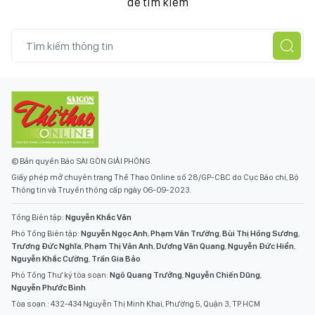
để tìm kiếm
© Bản quyền Báo SÀI GÒN GIẢI PHÓNG.
Giấy phép mở chuyên trang Thể Thao Online số 28/GP-CBC do Cục Báo chí, Bộ
Thông tin và Truyền thông cấp ngày 06-09-2023.
Tổng Biên tập:
Nguyễn Khắc Văn
Phó Tổng Biên tập:
Nguyễn Ngọc Anh
,
Phạm Văn Trường
,
Bùi Thị Hồng Sương
,
Trương Đức Nghĩa
,
Phạm Thị Vân Anh
,
Dương Văn Quang
,
Nguyễn Đức Hiển
,
Nguyễn Khắc Cường
,
Trần Gia Bảo
Phó Tổng Thư ký tòa soạn:
Ngô Quang Trưởng
,
Nguyễn Chiến Dũng
,
Nguyễn Phước Bình
Tòa soạn : 432-434 Nguyễn Thị Minh Khai, Phường 5, Quận 3, TP.HCM