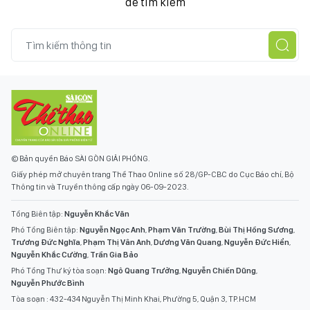
để tìm kiếm
© Bản quyền Báo SÀI GÒN GIẢI PHÓNG.
Giấy phép mở chuyên trang Thể Thao Online số 28/GP-CBC do Cục Báo chí, Bộ
Thông tin và Truyền thông cấp ngày 06-09-2023.
Tổng Biên tập:
Nguyễn Khắc Văn
Phó Tổng Biên tập:
Nguyễn Ngọc Anh
,
Phạm Văn Trường
,
Bùi Thị Hồng Sương
,
Trương Đức Nghĩa
,
Phạm Thị Vân Anh
,
Dương Văn Quang
,
Nguyễn Đức Hiển
,
Nguyễn Khắc Cường
,
Trần Gia Bảo
Phó Tổng Thư ký tòa soạn:
Ngô Quang Trưởng
,
Nguyễn Chiến Dũng
,
Nguyễn Phước Bình
Tòa soạn : 432-434 Nguyễn Thị Minh Khai, Phường 5, Quận 3, TP.HCM