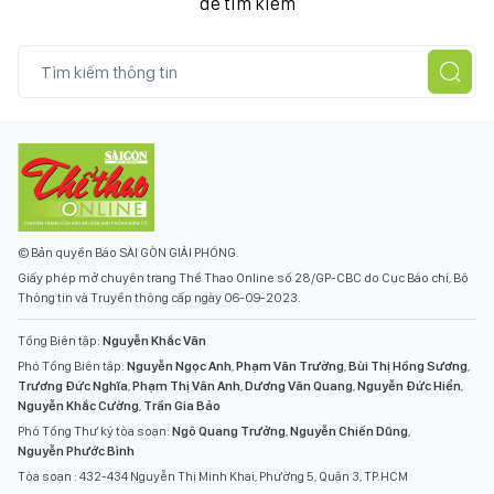
để tìm kiếm
© Bản quyền Báo SÀI GÒN GIẢI PHÓNG.
Giấy phép mở chuyên trang Thể Thao Online số 28/GP-CBC do Cục Báo chí, Bộ
Thông tin và Truyền thông cấp ngày 06-09-2023.
Tổng Biên tập:
Nguyễn Khắc Văn
Phó Tổng Biên tập:
Nguyễn Ngọc Anh
,
Phạm Văn Trường
,
Bùi Thị Hồng Sương
,
Trương Đức Nghĩa
,
Phạm Thị Vân Anh
,
Dương Văn Quang
,
Nguyễn Đức Hiển
,
Nguyễn Khắc Cường
,
Trần Gia Bảo
Phó Tổng Thư ký tòa soạn:
Ngô Quang Trưởng
,
Nguyễn Chiến Dũng
,
Nguyễn Phước Bình
Tòa soạn : 432-434 Nguyễn Thị Minh Khai, Phường 5, Quận 3, TP.HCM