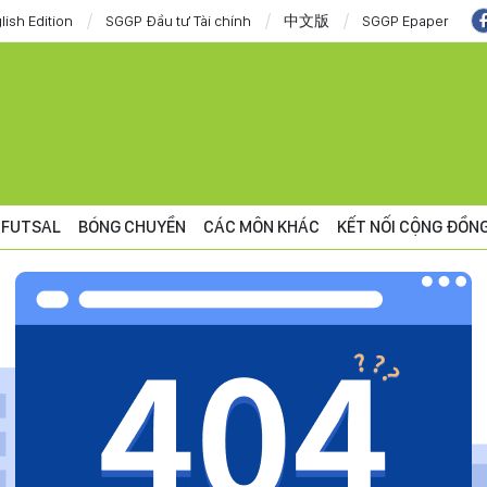
lish Edition
SGGP Đầu tư Tài chính
中文版
SGGP Epaper
FUTSAL
BÓNG CHUYỀN
CÁC MÔN KHÁC
KẾT NỐI CỘNG ĐỒN