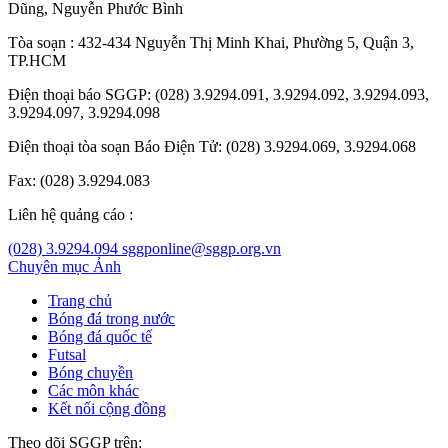
Dũng
,
Nguyễn Phước Bình
Tòa soạn : 432-434 Nguyễn Thị Minh Khai, Phường 5, Quận 3,
TP.HCM
Điện thoại báo SGGP: (028) 3.9294.091, 3.9294.092, 3.9294.093,
3.9294.097, 3.9294.098
Điện thoại tòa soạn Báo Điện Tử: (028) 3.9294.069, 3.9294.068
Fax: (028) 3.9294.083
Liên hệ quảng cáo :
(028) 3.9294.094
sggponline@sggp.org.vn
Chuyên mục
Ảnh
Trang chủ
Bóng đá trong nước
Bóng đá quốc tế
Futsal
Bóng chuyền
Các môn khác
Kết nối cộng đồng
Theo dõi SGGP trên: