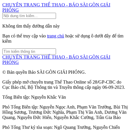
CHUYÊN TRANG THỂ THAO - BÁO SÀI GÒN GIẢI
PHÓNG
Không tìm thấy đường dẫn này
Bạn có thể truy cập vào
trang chủ
hoặc sử dụng ô dưới đây để tìm
kiếm
CHUYÊN TRANG THỂ THAO - BÁO SÀI GÒN GIẢI
PHÓNG
© Bản quyền Báo SÀI GÒN GIẢI PHÓNG.
Giấy phép mở chuyên trang Thể Thao Online số 28/GP-CBC do
Cục Báo chí, Bộ Thông tin và Truyền thông cấp ngày 06-09-2023.
Tổng Biên tập:
Nguyễn Khắc Văn
Phó Tổng Biên tập:
Nguyễn Ngọc Anh
,
Phạm Văn Trường
,
Bùi Thị
Hồng Sương
,
Trương Đức Nghĩa
,
Phạm Thị Vân Anh
,
Dương Văn
Quang
,
Nguyễn Đức Hiển
,
Nguyễn Khắc Cường
,
Trần Gia Bảo
Phó Tổng Thư ký tòa soạn:
Ngô Quang Trưởng
,
Nguyễn Chiến