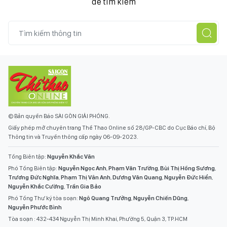
để tìm kiếm
© Bản quyền Báo SÀI GÒN GIẢI PHÓNG.
Giấy phép mở chuyên trang Thể Thao Online số 28/GP-CBC do Cục Báo chí, Bộ
Thông tin và Truyền thông cấp ngày 06-09-2023.
Tổng Biên tập:
Nguyễn Khắc Văn
Phó Tổng Biên tập:
Nguyễn Ngọc Anh
,
Phạm Văn Trường
,
Bùi Thị Hồng Sương
,
Trương Đức Nghĩa
,
Phạm Thị Vân Anh
,
Dương Văn Quang
,
Nguyễn Đức Hiển
,
Nguyễn Khắc Cường
,
Trần Gia Bảo
Phó Tổng Thư ký tòa soạn:
Ngô Quang Trưởng
,
Nguyễn Chiến Dũng
,
Nguyễn Phước Bình
Tòa soạn : 432-434 Nguyễn Thị Minh Khai, Phường 5, Quận 3, TP.HCM