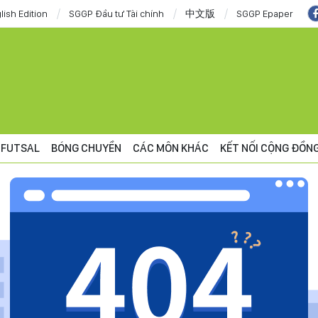
lish Edition
SGGP Đầu tư Tài chính
中文版
SGGP Epaper
FUTSAL
BÓNG CHUYỀN
CÁC MÔN KHÁC
KẾT NỐI CỘNG ĐỒN