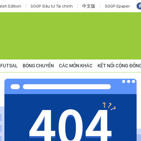
lish Edition
SGGP Đầu tư Tài chính
中文版
SGGP Epaper
FUTSAL
BÓNG CHUYỀN
CÁC MÔN KHÁC
KẾT NỐI CỘNG ĐỒN