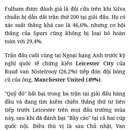
Fulham được đánh giá là đội cửa trên khi Silva
chuẩn bị dẫn dắt trận thứ 200 tại giải đấu. Họ có
xác suất thắng khá cao là 46,6%, nhưng cơ hội
thắng của Spurs cũng không bị loại bỏ hoàn
toàn với 29,4%.
Trận đấu cuối cùng tại Ngoại hạng Anh trước kỳ
nghỉ quốc tế chứng kiến
Leicester City
của
Ruud van Nistelrooy (26,2%) tiếp đón đội bóng
cũ của ông,
Manchester United (49%)
.
"Quỷ đỏ" bất bại trong ba trận tại giải đấu hàng
đầu và đang tìm kiếm chiến thắng thứ tư liên
tiếp trước Leicester trên mọi đấu trường mùa
này, sau khi đã đánh bại "Bầy cáo" tại cả hai cúp
quốc nội. Điều thú vị là sau Chủ nhật, Van