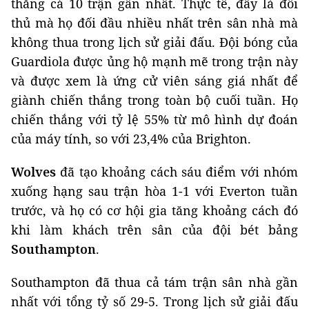
thắng cả 10 trận gần nhất. Thực tế, đây là đối
thủ mà họ đối đầu nhiều nhất trên sân nhà mà
không thua trong lịch sử giải đấu. Đội bóng của
Guardiola được ủng hộ mạnh mẽ trong trận này
và được xem là ứng cử viên sáng giá nhất để
giành chiến thắng trong toàn bộ cuối tuần. Họ
chiến thắng với tỷ lệ 55% từ mô hình dự đoán
của máy tính, so với 23,4% của Brighton.
Wolves
đã tạo khoảng cách sáu điểm với nhóm
xuống hạng sau trận hòa 1-1 với Everton tuần
trước, và họ có cơ hội gia tăng khoảng cách đó
khi làm khách trên sân của đội bét bảng
Southampton
.
Southampton đã thua cả tám trận sân nhà gần
nhất với tổng tỷ số 29-5. Trong lịch sử giải đấu