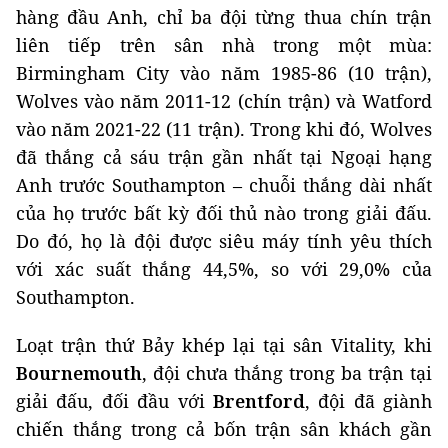
hàng đầu Anh, chỉ ba đội từng thua chín trận
liên tiếp trên sân nhà trong một mùa:
Birmingham City vào năm 1985-86 (10 trận),
Wolves vào năm 2011-12 (chín trận) và Watford
vào năm 2021-22 (11 trận). Trong khi đó, Wolves
đã thắng cả sáu trận gần nhất tại Ngoại hạng
Anh trước Southampton – chuỗi thắng dài nhất
của họ trước bất kỳ đối thủ nào trong giải đấu.
Do đó, họ là đội được siêu máy tính yêu thích
với xác suất thắng 44,5%, so với 29,0% của
Southampton.
Loạt trận thứ Bảy khép lại tại sân Vitality, khi
Bournemouth
, đội chưa thắng trong ba trận tại
giải đấu, đối đầu với
Brentford
, đội đã giành
chiến thắng trong cả bốn trận sân khách gần