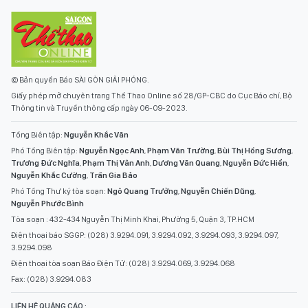
© Bản quyền Báo SÀI GÒN GIẢI PHÓNG.
Giấy phép mở chuyên trang Thể Thao Online số 28/GP-CBC do Cục Báo chí, Bộ
Thông tin và Truyền thông cấp ngày 06-09-2023.
Tổng Biên tập:
Nguyễn Khắc Văn
Phó Tổng Biên tập:
Nguyễn Ngọc Anh
,
Phạm Văn Trường
,
Bùi Thị Hồng Sương
,
Trương Đức Nghĩa
,
Phạm Thị Vân Anh
,
Dương Văn Quang
,
Nguyễn Đức Hiển
,
Nguyễn Khắc Cường
,
Trần Gia Bảo
Phó Tổng Thư ký tòa soạn:
Ngô Quang Trưởng
,
Nguyễn Chiến Dũng
,
Nguyễn Phước Bình
Tòa soạn : 432-434 Nguyễn Thị Minh Khai, Phường 5, Quận 3, TP.HCM
Điện thoại báo SGGP: (028) 3.9294.091, 3.9294.092, 3.9294.093, 3.9294.097,
3.9294.098
Điện thoại tòa soạn Báo Điện Tử: (028) 3.9294.069, 3.9294.068
Fax: (028) 3.9294.083
LIÊN HỆ QUẢNG CÁO :