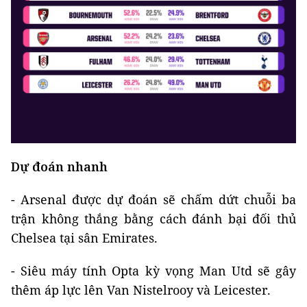
Dự đoán nhanh
- Arsenal được dự đoán sẽ chấm dứt chuỗi ba
trận không thắng bằng cách đánh bại đối thủ
Chelsea tại sân Emirates.
- Siêu máy tính Opta kỳ vọng Man Utd sẽ gây
thêm áp lực lên Van Nistelrooy và Leicester.