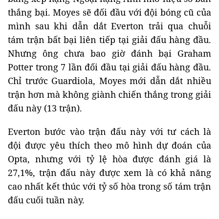
thắng bại. Moyes sẽ đối đầu với đội bóng cũ của
mình sau khi dẫn dắt Everton trải qua chuỗi
tám trận bất bại liên tiếp tại giải đấu hàng đầu.
Nhưng ông chưa bao giờ đánh bại Graham
Potter trong 7 lần đối đầu tại giải đấu hàng đầu.
Chỉ trước Guardiola, Moyes mới dẫn dắt nhiều
trận hơn mà không giành chiến thắng trong giải
đấu này (13 trận).
Everton bước vào trận đấu này với tư cách là
đội được yêu thích theo mô hình dự đoán của
Opta, nhưng với tỷ lệ hòa được đánh giá là
27,1%, trận đấu này được xem là có khả năng
cao nhất kết thúc với tỷ số hòa trong số tám trận
đấu cuối tuần này.