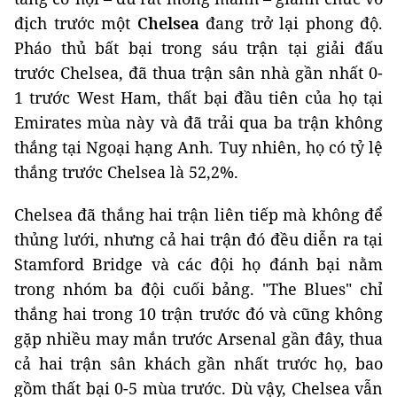
địch trước một
Chelsea
đang trở lại phong độ.
Pháo thủ bất bại trong sáu trận tại giải đấu
trước Chelsea, đã thua trận sân nhà gần nhất 0-
1 trước West Ham, thất bại đầu tiên của họ tại
Emirates mùa này và đã trải qua ba trận không
thắng tại Ngoại hạng Anh. Tuy nhiên, họ có tỷ lệ
thắng trước Chelsea là 52,2%.
Chelsea đã thắng hai trận liên tiếp mà không để
thủng lưới, nhưng cả hai trận đó đều diễn ra tại
Stamford Bridge và các đội họ đánh bại nằm
trong nhóm ba đội cuối bảng. "The Blues" chỉ
thắng hai trong 10 trận trước đó và cũng không
gặp nhiều may mắn trước Arsenal gần đây, thua
cả hai trận sân khách gần nhất trước họ, bao
gồm thất bại 0-5 mùa trước. Dù vậy, Chelsea vẫn