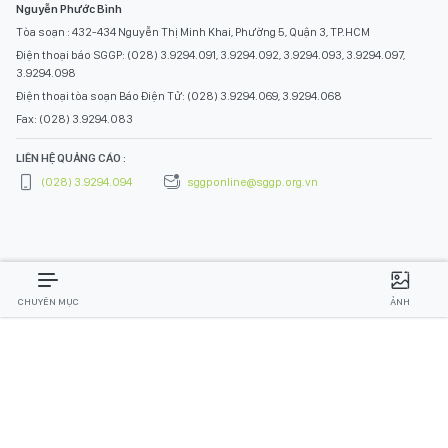
Nguyễn Phước Bình
Tòa soạn : 432-434 Nguyễn Thị Minh Khai, Phường 5, Quận 3, TP.HCM
Điện thoại báo SGGP: (028) 3.9294.091, 3.9294.092, 3.9294.093, 3.9294.097,
3.9294.098
Điện thoại tòa soạn Báo Điện Tử: (028) 3.9294.069, 3.9294.068
Fax: (028) 3.9294.083
LIÊN HỆ QUẢNG CÁO :
(028) 3.9294.094
sggponline@sggp.org.vn
CHUYÊN MỤC
ẢNH