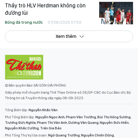
Thầy trò HLV Herdman không còn
đường lùi
Bóng đá trong nước
07/08/2026 07:59
Xem thêm
© Bản quyền Báo SÀI GÒN GIẢI PHÓNG.
Giấy phép mở chuyên trang Thể Thao Online số 28/GP-CBC do Cục Báo chí, Bộ
Thông tin và Truyền thông cấp ngày 06-09-2023.
Tổng Biên tập:
Nguyễn Khắc Văn
Phó Tổng Biên tập:
Nguyễn Ngọc Anh
,
Phạm Văn Trường
,
Bùi Thị Hồng Sương
,
Trương Đức Nghĩa
,
Phạm Thị Vân Anh
,
Dương Văn Quang
,
Nguyễn Đức Hiển
,
Nguyễn Khắc Cường
,
Trần Gia Bảo
Phó Tổng Thư ký tòa soạn:
Ngô Quang Trưởng
,
Nguyễn Chiến Dũng
,