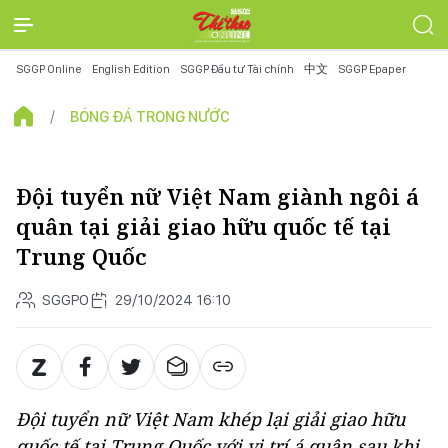
SGGP Online
English Edition
SGGP Đầu tư Tài chính
中文
SGGP Epaper
BÓNG ĐÁ TRONG NƯỚC
Đội tuyển nữ Việt Nam giành ngôi á
quân tại giải giao hữu quốc tế tại
Trung Quốc
SGGPO
29/10/2024 16:10
Đội tuyển nữ Việt Nam khép lại giải giao hữu
quốc tế tại Trung Quốc với vị trí á quân sau khi