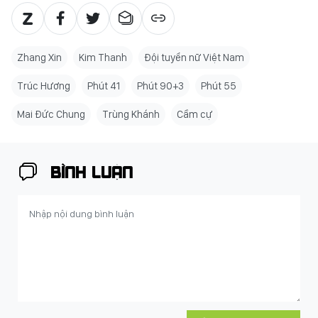
Zhang Xin
Kim Thanh
Đội tuyển nữ Việt Nam
Trúc Hương
Phút 41
Phút 90+3
Phút 55
Mai Đức Chung
Trùng Khánh
Cầm cự
BÌNH LUẬN