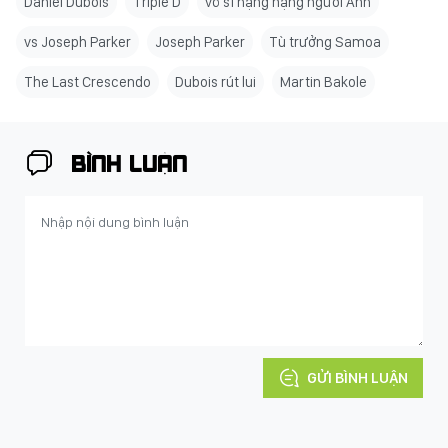
Daniel Dubois
Triple D
võ sĩ hạng nặng người Anh
vs Joseph Parker
Joseph Parker
Tù trưởng Samoa
The Last Crescendo
Dubois rút lui
Martin Bakole
BÌNH LUẬN
GỬI BÌNH LUẬN