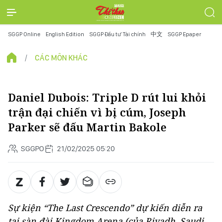
SGGP Online
English Edition
SGGP Đầu tư Tài chính
中文
SGGP Epaper
CÁC MÔN KHÁC
Daniel Dubois: Triple D rút lui khỏi
trận đại chiến vì bị cúm, Joseph
Parker sẽ đấu Martin Bakole
SGGPO
21/02/2025 05:20
Sự kiện “The Last Crescendo” dự kiến diễn ra
tại sàn đài Kingdom Arena (của Riyadh, Saudi