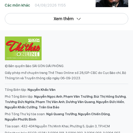
Các môn khác
04/08/2026 11:55
Xem thêm
© Bản quyền Báo SÀI GÒN GIẢI PHÓNG.
Giấy phép mở chuyên trang Thể Thao Online số 28/GP-CBC do Cục Báo chí, Bộ
Thông tin và Truyền thông cấp ngày 06-09-2023.
Tổng Biên tập:
Nguyễn Khắc Văn
Phó Tổng Biên tập:
Nguyễn Ngọc Anh
,
Phạm Văn Trường
,
Bùi Thị Hồng Sương
,
Trương Đức Nghĩa
,
Phạm Thị Vân Anh
,
Dương Văn Quang
,
Nguyễn Đức Hiển
,
Nguyễn Khắc Cường
,
Trần Gia Bảo
Phó Tổng Thư ký tòa soạn:
Ngô Quang Trưởng
,
Nguyễn Chiến Dũng
,
Nguyễn Phước Bình
Tòa soạn : 432-434 Nguyễn Thị Minh Khai, Phường 5, Quận 3, TP.HCM
Điện thoại báo SGGP: (028) 3.9294.091, 3.9294.092, 3.9294.093, 3.9294.097,