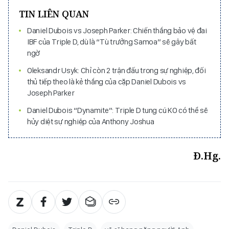
TIN LIÊN QUAN
Daniel Dubois vs Joseph Parker: Chiến thắng bảo vệ đai
IBF của Triple D, dù là “Tù trưởng Samoa” sẽ gây bất
ngờ
Oleksandr Usyk: Chỉ còn 2 trận đấu trong sự nghiệp, đối
thủ tiếp theo là kẻ thắng của cặp Daniel Dubois vs
Joseph Parker
Daniel Dubois “Dynamite”: Triple D tung cú KO có thể sẽ
hủy diệt sự nghiệp của Anthony Joshua
Đ.Hg.