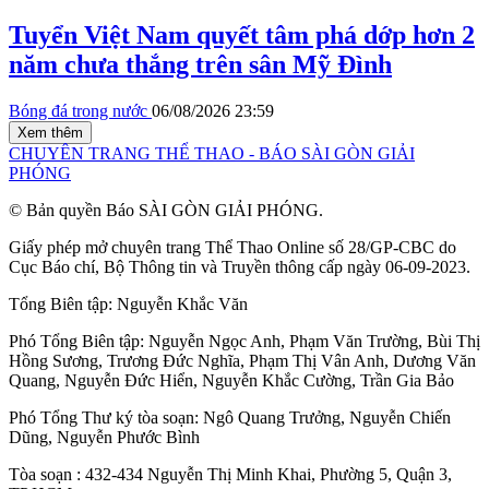
Tuyển Việt Nam quyết tâm phá dớp hơn 2
năm chưa thắng trên sân Mỹ Đình
Bóng đá trong nước
06/08/2026 23:59
Xem thêm
CHUYÊN TRANG THỂ THAO - BÁO SÀI GÒN GIẢI
PHÓNG
© Bản quyền Báo SÀI GÒN GIẢI PHÓNG.
Giấy phép mở chuyên trang Thể Thao Online số 28/GP-CBC do
Cục Báo chí, Bộ Thông tin và Truyền thông cấp ngày 06-09-2023.
Tổng Biên tập:
Nguyễn Khắc Văn
Phó Tổng Biên tập:
Nguyễn Ngọc Anh
,
Phạm Văn Trường
,
Bùi Thị
Hồng Sương
,
Trương Đức Nghĩa
,
Phạm Thị Vân Anh
,
Dương Văn
Quang
,
Nguyễn Đức Hiển
,
Nguyễn Khắc Cường
,
Trần Gia Bảo
Phó Tổng Thư ký tòa soạn:
Ngô Quang Trưởng
,
Nguyễn Chiến
Dũng
,
Nguyễn Phước Bình
Tòa soạn : 432-434 Nguyễn Thị Minh Khai, Phường 5, Quận 3,