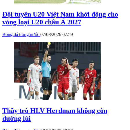
Đội tuyển U20 Việt Nam khởi động cho
vòng loại U20 châu Á 2027
Bóng đá trong nước
07/08/2026 07:59
Thầy trò HLV Herdman không còn
đường lùi