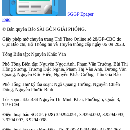
SGGP Epaper
logo
© Bản quyền Báo SÀI GÒN GIẢI PHÓNG.
Giấy phép mở chuyên trang Thể Thao Online số 28/GP-CBC do
Cục Báo chí, Bộ Thông tin và Truyền thông cấp ngày 06-09-2023.
Tổng Biên tập:
Nguyễn Khắc Văn
Phó Tổng Biên tập:
Nguyễn Ngọc Anh
,
Phạm Văn Trường
,
Bùi Thị
Hồng Sương
,
Trương Đức Nghĩa
,
Phạm Thị Vân Anh
,
Dương Văn
Quang
,
Nguyễn Đức Hiển
,
Nguyễn Khắc Cường
,
Trần Gia Bảo
Phó Tổng Thư ký tòa soạn:
Ngô Quang Trưởng
,
Nguyễn Chiến
Dũng
,
Nguyễn Phước Bình
Tòa soạn : 432-434 Nguyễn Thị Minh Khai, Phường 5, Quận 3,
TP.HCM
Điện thoại báo SGGP: (028) 3.9294.091, 3.9294.092, 3.9294.093,
3.9294.097, 3.9294.098
Điện thoại tòa soạn Báo Điện Tử: (028) 3.9294.069, 3.9294.068