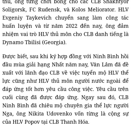
thủ, ông từng chơi bóng cho các CLB Shakhtyor
Soligorsk, FC Rudensk, và Kolos Meliorator. HLV
Evgeniy Taykevich chuyển sang làm công tác
huấn luyện và từ năm 2022 đến nay, ông đảm
nhiệm vai trò HLV thủ môn cho CLB danh tiếng là
Dynamo Tbilisi (Georgia).
Được biết, sau khi ký hợp đồng với Ninh Bình hồi
đầu mùa giải hạng Nhất năm nay, Văn Lâm đã đề
xuất với lãnh đạo CLB về việc tuyển mộ HLV thể
lực cũng như HLV thủ môn người nước ngoài để
đáp ứng tốt hơn yêu cầu công việc. Yêu cầu trên
cuối cùng đã được đáp ứng. Ngay sau đó, CLB
Ninh Bình đã chiêu mộ chuyên gia thể lực người
Nga, ông Nikita Udovenko vốn từng là cộng sự
của HLV Popov tại CLB Thanh Hóa.