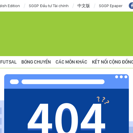
lish Edition
SGGP Đầu tư Tài chính
中文版
SGGP Epaper
FUTSAL
BÓNG CHUYỀN
CÁC MÔN KHÁC
KẾT NỐI CỘNG ĐỒN