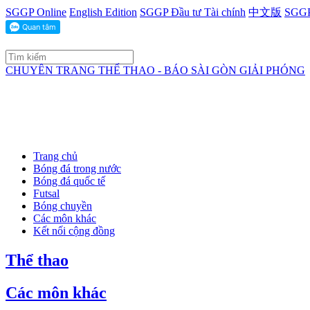
SGGP Online
English Edition
SGGP Đầu tư Tài chính
中文版
SGGP
CHUYÊN TRANG THỂ THAO - BÁO SÀI GÒN GIẢI PHÓNG
Trang chủ
Bóng đá trong nước
Bóng đá quốc tế
Futsal
Bóng chuyền
Các môn khác
Kết nối cộng đồng
Thể thao
Các môn khác