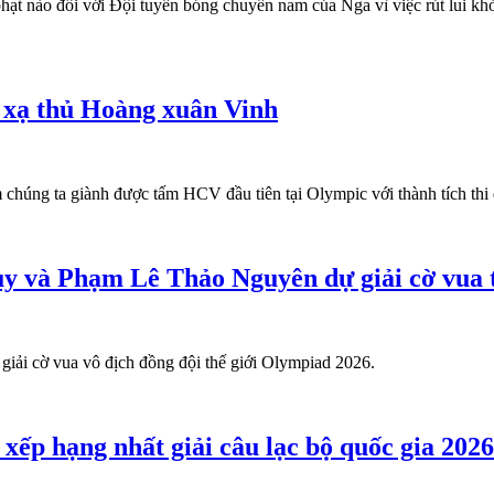
ạt nào đối với Đội tuyển bóng chuyền nam của Nga vì việc rút lui khỏ
 xạ thủ Hoàng xuân Vinh
 chúng ta giành được tấm HCV đầu tiên tại Olympic với thành tích t
 và Phạm Lê Thảo Nguyên dự giải cờ vua t
giải cờ vua vô địch đồng đội thế giới Olympiad 2026.
p hạng nhất giải câu lạc bộ quốc gia 2026