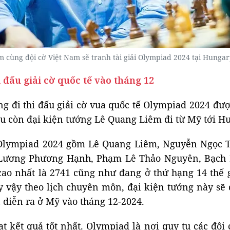
 cùng đội cờ Việt Nam sẽ tranh tài giải Olympiad 2024 tại Hunga
đấu giải cờ quốc tế vào tháng 12
g đi thi đấu giải cờ vua quốc tế Olympiad 2024 đượ
au còn đại kiện tướng Lê Quang Liêm đi từ Mỹ tới H
i Olympiad 2024 gồm Lê Quang Liêm, Nguyễn Ngọc 
 Lương Phương Hạnh, Phạm Lê Thảo Nguyên, Bạch N
o nhất là 2741 cũng như đang ở thứ hạng 14 thế gi
vậy theo lịch chuyên môn, đại kiện tướng này sẽ c
 diễn ra ở Mỹ vào tháng 12-2024.
t kết quả tốt nhất. Olympiad là nơi quy tụ các đội