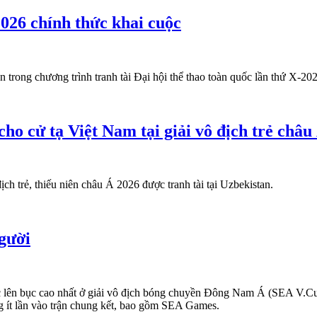
026 chính thức khai cuộc
trong chương trình tranh tài Đại hội thể thao toàn quốc lần thứ X-20
o cử tạ Việt Nam tại giải vô địch trẻ châu
ch trẻ, thiếu niên châu Á 2026 được tranh tài tại Uzbekistan.
người
 lên bục cao nhất ở giải vô địch bóng chuyền Đông Nam Á (SEA V.Cup
g ít lần vào trận chung kết, bao gồm SEA Games.