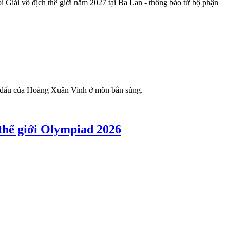
i Giải vô địch thế giới năm 2027 tại Ba Lan - thông báo từ bộ phận
hi đấu của Hoàng Xuân Vinh ở môn bắn súng.
hế giới Olympiad 2026