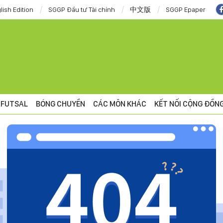
lish Edition
SGGP Đầu tư Tài chính
中文版
SGGP Epaper
FUTSAL
BÓNG CHUYỀN
CÁC MÔN KHÁC
KẾT NỐI CỘNG ĐỒN