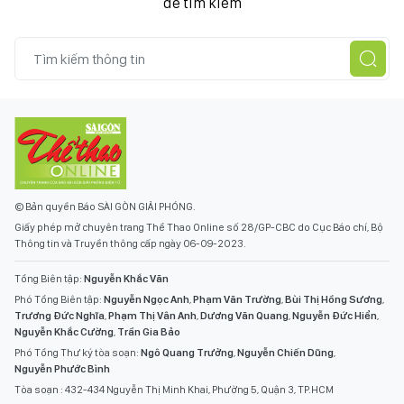
để tìm kiếm
© Bản quyền Báo SÀI GÒN GIẢI PHÓNG.
Giấy phép mở chuyên trang Thể Thao Online số 28/GP-CBC do Cục Báo chí, Bộ
Thông tin và Truyền thông cấp ngày 06-09-2023.
Tổng Biên tập:
Nguyễn Khắc Văn
Phó Tổng Biên tập:
Nguyễn Ngọc Anh
,
Phạm Văn Trường
,
Bùi Thị Hồng Sương
,
Trương Đức Nghĩa
,
Phạm Thị Vân Anh
,
Dương Văn Quang
,
Nguyễn Đức Hiển
,
Nguyễn Khắc Cường
,
Trần Gia Bảo
Phó Tổng Thư ký tòa soạn:
Ngô Quang Trưởng
,
Nguyễn Chiến Dũng
,
Nguyễn Phước Bình
Tòa soạn : 432-434 Nguyễn Thị Minh Khai, Phường 5, Quận 3, TP.HCM