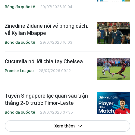
Bóng đá quốc tế
29/07/2026 10:04
Zinedine Zidane nói về phong cách,
về Kylian Mbappe
Bóng đá quốc tế
29/07/2026 10:03
Cucurella nói lời chia tay Chelsea
Premier League
28/07/2026 09:12
Tuyển Singapore lạc quan sau trận
thắng 2-0 trước Timor-Leste
Bóng đá quốc tế
28/07/2026 07:35
Xem thêm