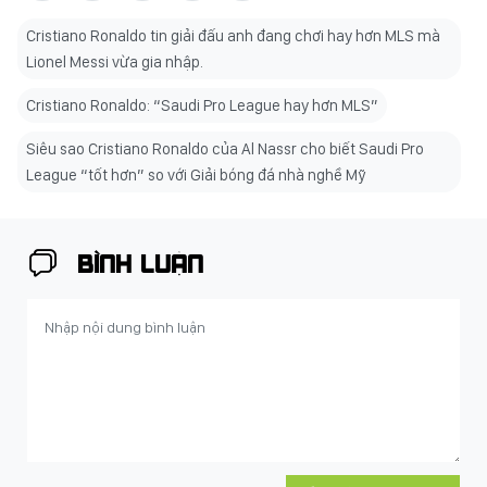
Cristiano Ronaldo tin giải đấu anh đang chơi hay hơn MLS mà
Lionel Messi vừa gia nhập.
Cristiano Ronaldo: “Saudi Pro League hay hơn MLS”
Siêu sao Cristiano Ronaldo của Al Nassr cho biết Saudi Pro
League “tốt hơn” so với Giải bóng đá nhà nghề Mỹ
BÌNH LUẬN