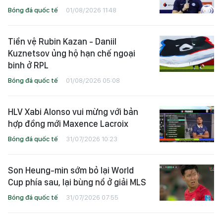
Bóng đá quốc tế
01/08/2026 11:48
Tiền vệ Rubin Kazan - Daniil
Kuznetsov ủng hộ hạn chế ngoại
binh ở RPL
Bóng đá quốc tế
01/08/2026 05:08
HLV Xabi Alonso vui mừng với bản
hợp đồng mới Maxence Lacroix
Bóng đá quốc tế
31/07/2026 10:23
Son Heung-min sớm bỏ lại World
Cup phía sau, lại bùng nổ ở giải MLS
Bóng đá quốc tế
31/07/2026 07:55