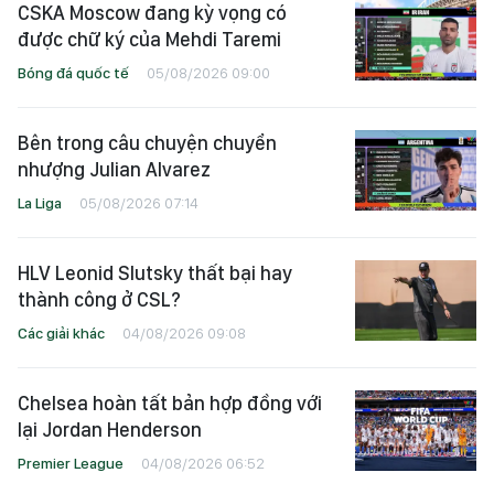
CSKA Moscow đang kỳ vọng có
được chữ ký của Mehdi Taremi
Bóng đá quốc tế
05/08/2026 09:00
Bên trong câu chuyện chuyển
nhượng Julian Alvarez
La Liga
05/08/2026 07:14
HLV Leonid Slutsky thất bại hay
thành công ở CSL?
Các giải khác
04/08/2026 09:08
Chelsea hoàn tất bản hợp đồng với
lại Jordan Henderson
Premier League
04/08/2026 06:52