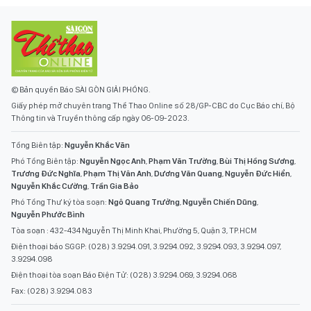
© Bản quyền Báo SÀI GÒN GIẢI PHÓNG.
Giấy phép mở chuyên trang Thể Thao Online số 28/GP-CBC do Cục Báo chí, Bộ
Thông tin và Truyền thông cấp ngày 06-09-2023.
Tổng Biên tập:
Nguyễn Khắc Văn
Phó Tổng Biên tập:
Nguyễn Ngọc Anh
,
Phạm Văn Trường
,
Bùi Thị Hồng Sương
,
Trương Đức Nghĩa
,
Phạm Thị Vân Anh
,
Dương Văn Quang
,
Nguyễn Đức Hiển
,
Nguyễn Khắc Cường
,
Trần Gia Bảo
Phó Tổng Thư ký tòa soạn:
Ngô Quang Trưởng
,
Nguyễn Chiến Dũng
,
Nguyễn Phước Bình
Tòa soạn : 432-434 Nguyễn Thị Minh Khai, Phường 5, Quận 3, TP.HCM
Điện thoại báo SGGP: (028) 3.9294.091, 3.9294.092, 3.9294.093, 3.9294.097,
3.9294.098
Điện thoại tòa soạn Báo Điện Tử: (028) 3.9294.069, 3.9294.068
Fax: (028) 3.9294.083