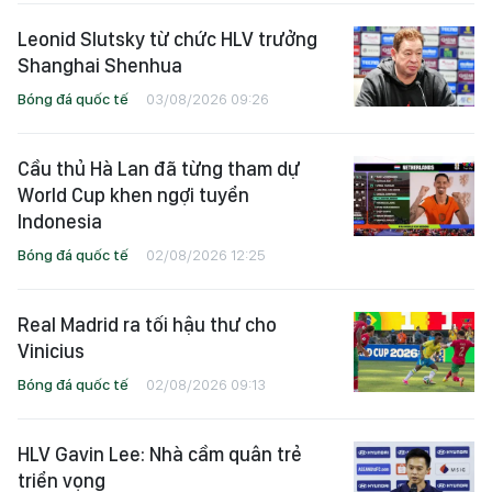
Leonid Slutsky từ chức HLV trưởng
Shanghai Shenhua
Bóng đá quốc tế
03/08/2026 09:26
Cầu thủ Hà Lan đã từng tham dự
World Cup khen ngợi tuyển
Indonesia
Bóng đá quốc tế
02/08/2026 12:25
Real Madrid ra tối hậu thư cho
Vinicius
Bóng đá quốc tế
02/08/2026 09:13
HLV Gavin Lee: Nhà cầm quân trẻ
triển vọng