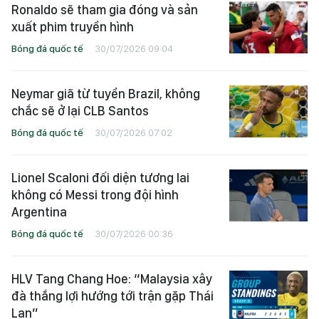
Ronaldo sẽ tham gia đóng và sản
xuất phim truyền hình
Bóng đá quốc tế
30/07/2026 09:04
Neymar giã từ tuyển Brazil, không
chắc sẽ ở lại CLB Santos
Bóng đá quốc tế
30/07/2026 07:02
Lionel Scaloni đối diện tương lai
không có Messi trong đội hình
Argentina
Bóng đá quốc tế
30/07/2026 00:36
HLV Tang Chang Hoe: “Malaysia xây
đà thắng lợi hướng tới trận gặp Thái
Lan”