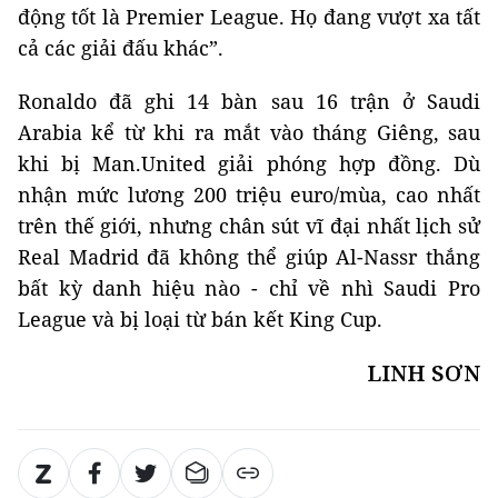
động tốt là Premier League. Họ đang vượt xa tất
cả các giải đấu khác”.
Ronaldo đã ghi 14 bàn sau 16 trận ở Saudi
Arabia kể từ khi ra mắt vào tháng Giêng, sau
khi bị Man.United giải phóng hợp đồng. Dù
nhận mức lương 200 triệu euro/mùa, cao nhất
trên thế giới, nhưng chân sút vĩ đại nhất lịch sử
Real Madrid đã không thể giúp Al-Nassr thắng
bất kỳ danh hiệu nào - chỉ về nhì Saudi Pro
League và bị loại từ bán kết King Cup.
LINH SƠN