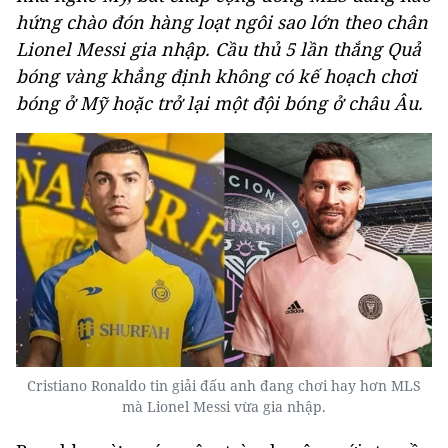
hứng chào đón hàng loạt ngôi sao lớn theo chân
Lionel Messi gia nhập. Cầu thủ 5 lần thắng Quả
bóng vàng khẳng định không có kế hoạch chơi
bóng ở Mỹ hoặc trở lại một đội bóng ở châu Âu.
Cristiano Ronaldo tin giải đấu anh đang chơi hay hơn MLS
mà Lionel Messi vừa gia nhập.