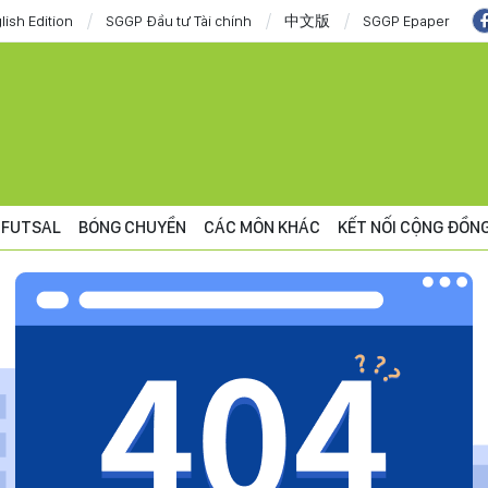
lish Edition
SGGP Đầu tư Tài chính
中文版
SGGP Epaper
FUTSAL
BÓNG CHUYỀN
CÁC MÔN KHÁC
KẾT NỐI CỘNG ĐỒN