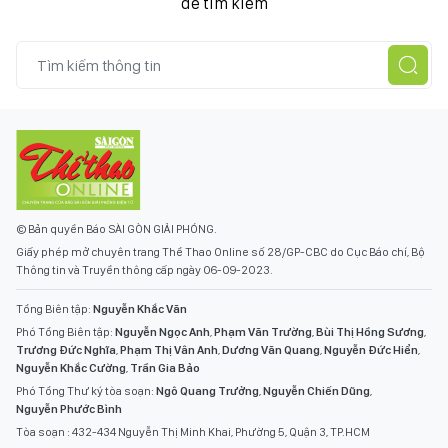
để tìm kiếm
© Bản quyền Báo SÀI GÒN GIẢI PHÓNG.
Giấy phép mở chuyên trang Thể Thao Online số 28/GP-CBC do Cục Báo chí, Bộ
Thông tin và Truyền thông cấp ngày 06-09-2023.
Tổng Biên tập:
Nguyễn Khắc Văn
Phó Tổng Biên tập:
Nguyễn Ngọc Anh
,
Phạm Văn Trường
,
Bùi Thị Hồng Sương
,
Trương Đức Nghĩa
,
Phạm Thị Vân Anh
,
Dương Văn Quang
,
Nguyễn Đức Hiển
,
Nguyễn Khắc Cường
,
Trần Gia Bảo
Phó Tổng Thư ký tòa soạn:
Ngô Quang Trưởng
,
Nguyễn Chiến Dũng
,
Nguyễn Phước Bình
Tòa soạn : 432-434 Nguyễn Thị Minh Khai, Phường 5, Quận 3, TP.HCM