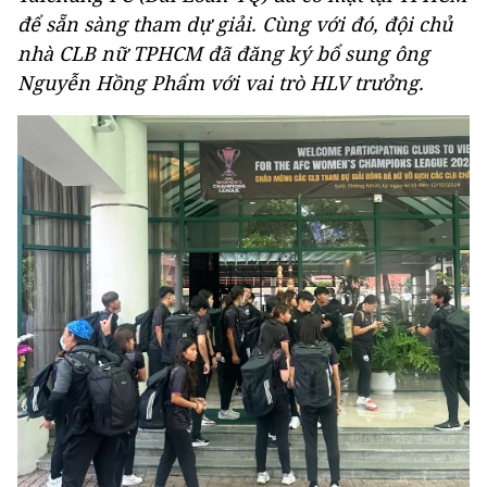
để sẵn sàng tham dự giải. Cùng với đó, đội chủ
nhà CLB nữ TPHCM đã đăng ký bổ sung ông
Nguyễn Hồng Phẩm với vai trò HLV trưởng.