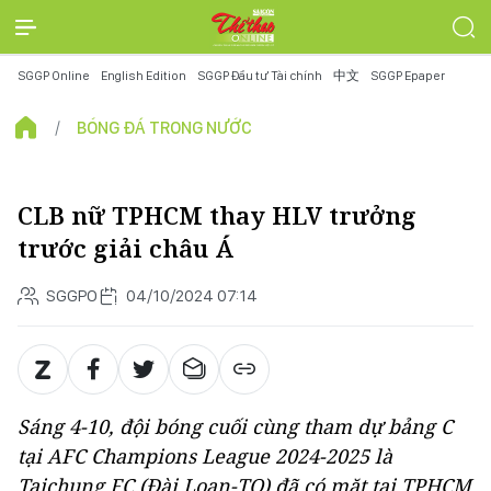
SGGP Online
English Edition
SGGP Đầu tư Tài chính
中文
SGGP Epaper
BÓNG ĐÁ TRONG NƯỚC
CLB nữ TPHCM thay HLV trưởng
trước giải châu Á
SGGPO
04/10/2024 07:14
Sáng 4-10, đội bóng cuối cùng tham dự bảng C
tại AFC Champions League 2024-2025 là
Taichung FC (Đài Loan-TQ) đã có mặt tại TPHCM