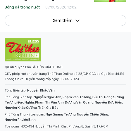
Bóng đá trong nước
07/08/2026 12:02
Xem thêm
© Bản quyền Báo SÀI GÒN GIẢI PHÓNG.
Giấy phép mở chuyên trang Thể Thao Online số 28/GP-CBC do Cục Báo chí, Bộ
Thông tin và Truyền thông cấp ngày 06-09-2023.
Tổng Biên tập:
Nguyễn Khắc Văn
Phó Tổng Biên tập:
Nguyễn Ngọc Anh
,
Phạm Văn Trường
,
Bùi Thị Hồng Sương
,
Trương Đức Nghĩa
,
Phạm Thị Vân Anh
,
Dương Văn Quang
,
Nguyễn Đức Hiển
,
Nguyễn Khắc Cường
,
Trần Gia Bảo
Phó Tổng Thư ký tòa soạn:
Ngô Quang Trưởng
,
Nguyễn Chiến Dũng
,
Nguyễn Phước Bình
Tòa soạn : 432-434 Nguyễn Thị Minh Khai, Phường 5, Quận 3, TP.HCM