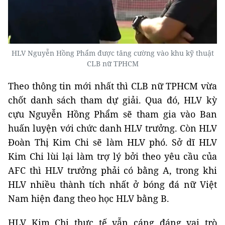
HLV Nguyễn Hồng Phẩm được tăng cường vào khu kỹ thuật
CLB nữ TPHCM
Theo thông tin mới nhất thì CLB nữ TPHCM vừa
chốt danh sách tham dự giải. Qua đó, HLV kỳ
cựu Nguyễn Hồng Phẩm sẽ tham gia vào Ban
huấn luyện với chức danh HLV trưởng. Còn HLV
Đoàn Thị Kim Chi sẽ làm HLV phó. Sở dĩ HLV
Kim Chi lùi lại làm trợ lý bởi theo yêu cầu của
AFC thì HLV trưởng phải có bằng A, trong khi
HLV nhiều thành tích nhất ở bóng đá nữ Việt
Nam hiện đang theo học HLV bằng B.
HLV Kim Chi thực tế vẫn cáng đáng vai trò