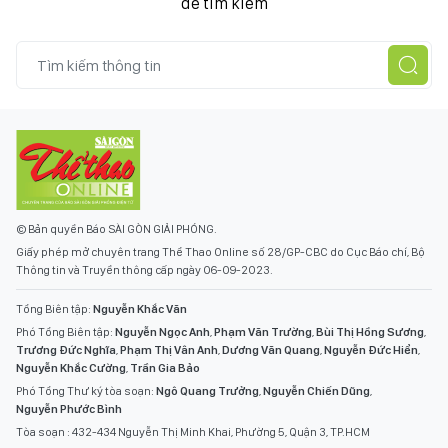
để tìm kiếm
© Bản quyền Báo SÀI GÒN GIẢI PHÓNG.
Giấy phép mở chuyên trang Thể Thao Online số 28/GP-CBC do Cục Báo chí, Bộ
Thông tin và Truyền thông cấp ngày 06-09-2023.
Tổng Biên tập:
Nguyễn Khắc Văn
Phó Tổng Biên tập:
Nguyễn Ngọc Anh
,
Phạm Văn Trường
,
Bùi Thị Hồng Sương
,
Trương Đức Nghĩa
,
Phạm Thị Vân Anh
,
Dương Văn Quang
,
Nguyễn Đức Hiển
,
Nguyễn Khắc Cường
,
Trần Gia Bảo
Phó Tổng Thư ký tòa soạn:
Ngô Quang Trưởng
,
Nguyễn Chiến Dũng
,
Nguyễn Phước Bình
Tòa soạn : 432-434 Nguyễn Thị Minh Khai, Phường 5, Quận 3, TP.HCM