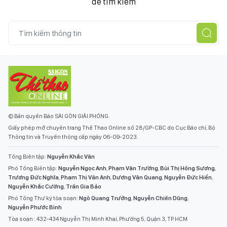
để tìm kiếm
© Bản quyền Báo SÀI GÒN GIẢI PHÓNG.
Giấy phép mở chuyên trang Thể Thao Online số 28/GP-CBC do Cục Báo chí, Bộ
Thông tin và Truyền thông cấp ngày 06-09-2023.
Tổng Biên tập:
Nguyễn Khắc Văn
Phó Tổng Biên tập:
Nguyễn Ngọc Anh
,
Phạm Văn Trường
,
Bùi Thị Hồng Sương
,
Trương Đức Nghĩa
,
Phạm Thị Vân Anh
,
Dương Văn Quang
,
Nguyễn Đức Hiển
,
Nguyễn Khắc Cường
,
Trần Gia Bảo
Phó Tổng Thư ký tòa soạn:
Ngô Quang Trưởng
,
Nguyễn Chiến Dũng
,
Nguyễn Phước Bình
Tòa soạn : 432-434 Nguyễn Thị Minh Khai, Phường 5, Quận 3, TP.HCM