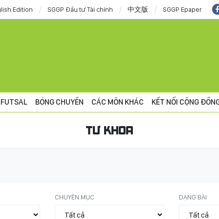
lish Edition
SGGP Đầu tư Tài chính
中文版
SGGP Epaper
FUTSAL
BÓNG CHUYỀN
CÁC MÔN KHÁC
KẾT NỐI CỘNG ĐỒN
TỪ KHÓA
CHUYÊN MỤC
DẠNG BÀI