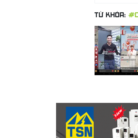
TỪ KHÓA:
#C