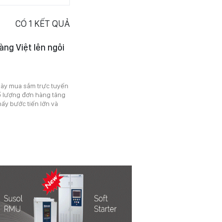
CÓ
1
KẾT QUẢ
àng Việt lên ngôi
gày mua sắm trực tuyến
số lượng đơn hàng tăng
hấy bước tiến lớn và