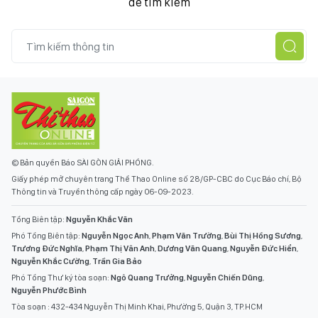
để tìm kiếm
© Bản quyền Báo SÀI GÒN GIẢI PHÓNG.
Giấy phép mở chuyên trang Thể Thao Online số 28/GP-CBC do Cục Báo chí, Bộ
Thông tin và Truyền thông cấp ngày 06-09-2023.
Tổng Biên tập:
Nguyễn Khắc Văn
Phó Tổng Biên tập:
Nguyễn Ngọc Anh
,
Phạm Văn Trường
,
Bùi Thị Hồng Sương
,
Trương Đức Nghĩa
,
Phạm Thị Vân Anh
,
Dương Văn Quang
,
Nguyễn Đức Hiển
,
Nguyễn Khắc Cường
,
Trần Gia Bảo
Phó Tổng Thư ký tòa soạn:
Ngô Quang Trưởng
,
Nguyễn Chiến Dũng
,
Nguyễn Phước Bình
Tòa soạn : 432-434 Nguyễn Thị Minh Khai, Phường 5, Quận 3, TP.HCM