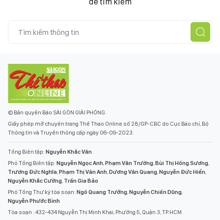
để tìm kiếm
© Bản quyền Báo SÀI GÒN GIẢI PHÓNG.
Giấy phép mở chuyên trang Thể Thao Online số 28/GP-CBC do Cục Báo chí, Bộ
Thông tin và Truyền thông cấp ngày 06-09-2023.
Tổng Biên tập:
Nguyễn Khắc Văn
Phó Tổng Biên tập:
Nguyễn Ngọc Anh
,
Phạm Văn Trường
,
Bùi Thị Hồng Sương
,
Trương Đức Nghĩa
,
Phạm Thị Vân Anh
,
Dương Văn Quang
,
Nguyễn Đức Hiển
,
Nguyễn Khắc Cường
,
Trần Gia Bảo
Phó Tổng Thư ký tòa soạn:
Ngô Quang Trưởng
,
Nguyễn Chiến Dũng
,
Nguyễn Phước Bình
Tòa soạn : 432-434 Nguyễn Thị Minh Khai, Phường 5, Quận 3, TP.HCM