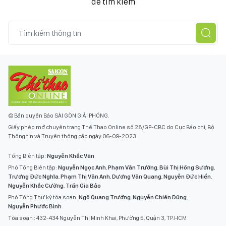
để tìm kiếm
© Bản quyền Báo SÀI GÒN GIẢI PHÓNG.
Giấy phép mở chuyên trang Thể Thao Online số 28/GP-CBC do Cục Báo chí, Bộ
Thông tin và Truyền thông cấp ngày 06-09-2023.
Tổng Biên tập:
Nguyễn Khắc Văn
Phó Tổng Biên tập:
Nguyễn Ngọc Anh
,
Phạm Văn Trường
,
Bùi Thị Hồng Sương
,
Trương Đức Nghĩa
,
Phạm Thị Vân Anh
,
Dương Văn Quang
,
Nguyễn Đức Hiển
,
Nguyễn Khắc Cường
,
Trần Gia Bảo
Phó Tổng Thư ký tòa soạn:
Ngô Quang Trưởng
,
Nguyễn Chiến Dũng
,
Nguyễn Phước Bình
Tòa soạn : 432-434 Nguyễn Thị Minh Khai, Phường 5, Quận 3, TP.HCM