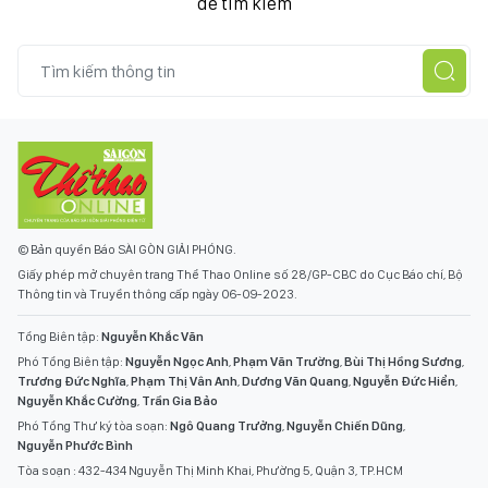
để tìm kiếm
© Bản quyền Báo SÀI GÒN GIẢI PHÓNG.
Giấy phép mở chuyên trang Thể Thao Online số 28/GP-CBC do Cục Báo chí, Bộ
Thông tin và Truyền thông cấp ngày 06-09-2023.
Tổng Biên tập:
Nguyễn Khắc Văn
Phó Tổng Biên tập:
Nguyễn Ngọc Anh
,
Phạm Văn Trường
,
Bùi Thị Hồng Sương
,
Trương Đức Nghĩa
,
Phạm Thị Vân Anh
,
Dương Văn Quang
,
Nguyễn Đức Hiển
,
Nguyễn Khắc Cường
,
Trần Gia Bảo
Phó Tổng Thư ký tòa soạn:
Ngô Quang Trưởng
,
Nguyễn Chiến Dũng
,
Nguyễn Phước Bình
Tòa soạn : 432-434 Nguyễn Thị Minh Khai, Phường 5, Quận 3, TP.HCM