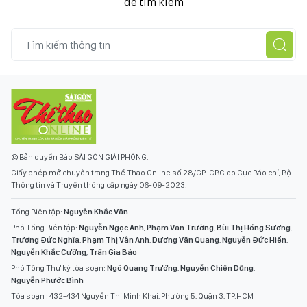
để tìm kiếm
© Bản quyền Báo SÀI GÒN GIẢI PHÓNG.
Giấy phép mở chuyên trang Thể Thao Online số 28/GP-CBC do Cục Báo chí, Bộ
Thông tin và Truyền thông cấp ngày 06-09-2023.
Tổng Biên tập:
Nguyễn Khắc Văn
Phó Tổng Biên tập:
Nguyễn Ngọc Anh
,
Phạm Văn Trường
,
Bùi Thị Hồng Sương
,
Trương Đức Nghĩa
,
Phạm Thị Vân Anh
,
Dương Văn Quang
,
Nguyễn Đức Hiển
,
Nguyễn Khắc Cường
,
Trần Gia Bảo
Phó Tổng Thư ký tòa soạn:
Ngô Quang Trưởng
,
Nguyễn Chiến Dũng
,
Nguyễn Phước Bình
Tòa soạn : 432-434 Nguyễn Thị Minh Khai, Phường 5, Quận 3, TP.HCM