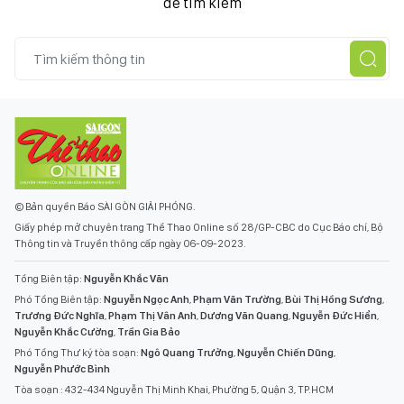
để tìm kiếm
© Bản quyền Báo SÀI GÒN GIẢI PHÓNG.
Giấy phép mở chuyên trang Thể Thao Online số 28/GP-CBC do Cục Báo chí, Bộ
Thông tin và Truyền thông cấp ngày 06-09-2023.
Tổng Biên tập:
Nguyễn Khắc Văn
Phó Tổng Biên tập:
Nguyễn Ngọc Anh
,
Phạm Văn Trường
,
Bùi Thị Hồng Sương
,
Trương Đức Nghĩa
,
Phạm Thị Vân Anh
,
Dương Văn Quang
,
Nguyễn Đức Hiển
,
Nguyễn Khắc Cường
,
Trần Gia Bảo
Phó Tổng Thư ký tòa soạn:
Ngô Quang Trưởng
,
Nguyễn Chiến Dũng
,
Nguyễn Phước Bình
Tòa soạn : 432-434 Nguyễn Thị Minh Khai, Phường 5, Quận 3, TP.HCM