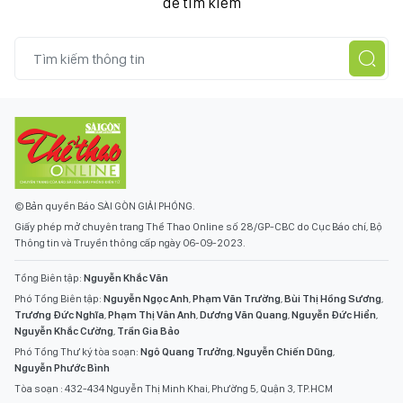
để tìm kiếm
© Bản quyền Báo SÀI GÒN GIẢI PHÓNG.
Giấy phép mở chuyên trang Thể Thao Online số 28/GP-CBC do Cục Báo chí, Bộ
Thông tin và Truyền thông cấp ngày 06-09-2023.
Tổng Biên tập:
Nguyễn Khắc Văn
Phó Tổng Biên tập:
Nguyễn Ngọc Anh
,
Phạm Văn Trường
,
Bùi Thị Hồng Sương
,
Trương Đức Nghĩa
,
Phạm Thị Vân Anh
,
Dương Văn Quang
,
Nguyễn Đức Hiển
,
Nguyễn Khắc Cường
,
Trần Gia Bảo
Phó Tổng Thư ký tòa soạn:
Ngô Quang Trưởng
,
Nguyễn Chiến Dũng
,
Nguyễn Phước Bình
Tòa soạn : 432-434 Nguyễn Thị Minh Khai, Phường 5, Quận 3, TP.HCM