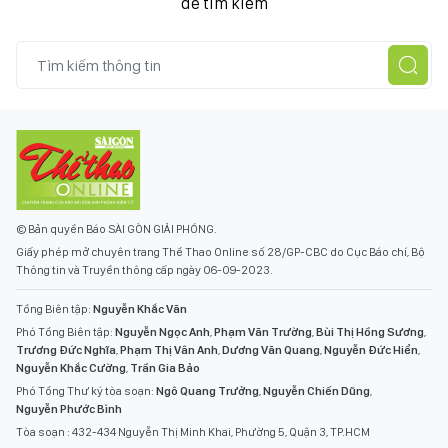
để tìm kiếm
© Bản quyền Báo SÀI GÒN GIẢI PHÓNG.
Giấy phép mở chuyên trang Thể Thao Online số 28/GP-CBC do Cục Báo chí, Bộ
Thông tin và Truyền thông cấp ngày 06-09-2023.
Tổng Biên tập:
Nguyễn Khắc Văn
Phó Tổng Biên tập:
Nguyễn Ngọc Anh
,
Phạm Văn Trường
,
Bùi Thị Hồng Sương
,
Trương Đức Nghĩa
,
Phạm Thị Vân Anh
,
Dương Văn Quang
,
Nguyễn Đức Hiển
,
Nguyễn Khắc Cường
,
Trần Gia Bảo
Phó Tổng Thư ký tòa soạn:
Ngô Quang Trưởng
,
Nguyễn Chiến Dũng
,
Nguyễn Phước Bình
Tòa soạn : 432-434 Nguyễn Thị Minh Khai, Phường 5, Quận 3, TP.HCM