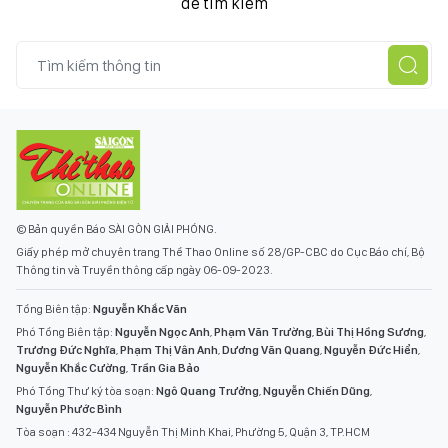
để tìm kiếm
© Bản quyền Báo SÀI GÒN GIẢI PHÓNG.
Giấy phép mở chuyên trang Thể Thao Online số 28/GP-CBC do Cục Báo chí, Bộ
Thông tin và Truyền thông cấp ngày 06-09-2023.
Tổng Biên tập:
Nguyễn Khắc Văn
Phó Tổng Biên tập:
Nguyễn Ngọc Anh
,
Phạm Văn Trường
,
Bùi Thị Hồng Sương
,
Trương Đức Nghĩa
,
Phạm Thị Vân Anh
,
Dương Văn Quang
,
Nguyễn Đức Hiển
,
Nguyễn Khắc Cường
,
Trần Gia Bảo
Phó Tổng Thư ký tòa soạn:
Ngô Quang Trưởng
,
Nguyễn Chiến Dũng
,
Nguyễn Phước Bình
Tòa soạn : 432-434 Nguyễn Thị Minh Khai, Phường 5, Quận 3, TP.HCM